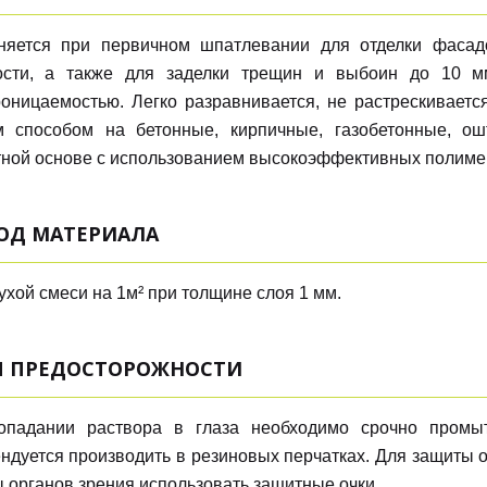
няется при первичном шпатлевании для отделки фаса
ости, а также для заделки трещин и выбоин до 10 мм
оницаемостью. Легко разравнивается, не растрескиваетс
 способом на бетонные, кирпичные, газобетонные, ош
ной основе с использованием высокоэффективных полим
ОД МАТЕРИАЛА
 сухой смеси на 1м² при толщине слоя 1 мм.
 ПРЕДОСТОРОЖНОСТИ
опадании раствора в глаза необходимо срочно промы
ндуется производить в резиновых перчатках. Для защиты 
 органов зрения использовать защитные очки.