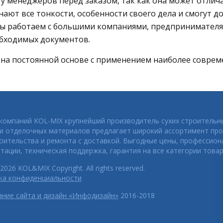
 менеджеров перед заказом, так как она может отлича
ают все тонкости, особенности своего дела и смогут до
 Мы работаем с большими компаниями, предпринимателя
обходимых документов.
 на постоянной основе с применением наиболее соврем
 компаний KOL-MIX крупнейший производитель сухих строительн
 и отделочных материалов предлагает широкий ассортимент про
оительства и ремонта с доставкой. Выгодные цены, профессио
тации, техническая поддержка, гарантия на все категории товар
2026 KOL&MIX Copyright. All rights reserved.
ка конфиденциальности
ание сайта и дизайн «Инфодизайн»
2016-2018