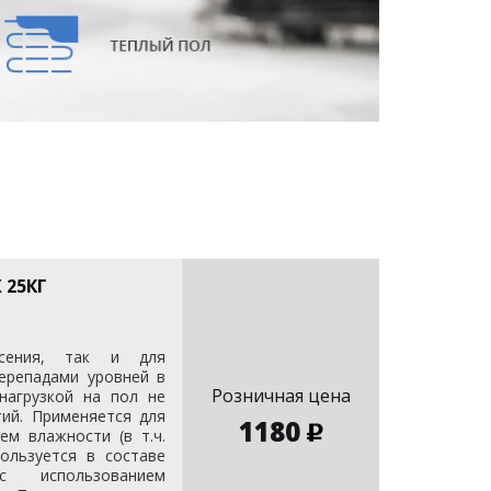
 25КГ
есения, так и для
ерепадами уровней в
Розничная цена
нагрузкой на пол не
тий. Применяется для
1180
м влажности (в т.ч.
пользуется в составе
 использованием