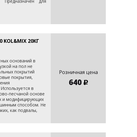
. Предназначен для
 KOL&MIX 20КГ
ных оснований в
зкой на пол не
ольных покрытий
Розничная цена
ковые покрытия,
640
нения
 Используется в
сово-песчаной основе
х и модифицирующих
ашинным способом. Не
ких, как подвалы,