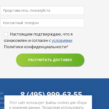
Настоящим подтверждаю, что я
ознакомлен и согласен с
условиями
Политики конфиденциальности
*
8 (495) 999-63-55
ых
дукции
нальные
Этот сайт использует файлы cookies для сбора
KOL-MIX.RU@YANDEX.RU
ов.
и хранения данных. Продолжая использовать