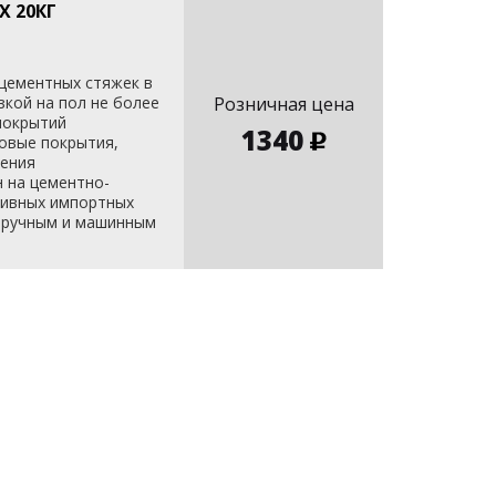
 20КГ
цементных стяжек в
кой на пол не более
Розничная цена
покрытий
1340
ковые покрытия,
нения
 на цементно-
тивных импортных
я ручным и машинным