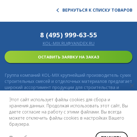
ВЕРНУТЬСЯ К СПИСКУ ТОВАРОВ
8 (495) 999-63-55
KOL-MIX.RU@YANDEX.RU
ОСТАВИТЬ ЗАЯВКУ НА ЗАКАЗ
Группа компаний KOL-MIX крупнейший производитель сухих
строительных смесей и отделочных материалов предлагает
широкий ассортимент продукции для строительства и
ремонта с доставкой. Выгодные цены, профессиональные
консультации, техническая поддержка, гарантия на все
Этот сайт использует файлы cookies для сбора и
категории товаров.
хранения данных. Продолжая использовать этот сайт, Вы
даете согласие на работу с этими файлами. Вы всегда
© 2016-2026 KOL&MIX Copyright. All rights reserved.
можете отключить файлы cookies в настройках Вашего
Политика конфиденциальности
браузера.
©
Создание сайта и дизайн «Инфодизайн»
2016-2018