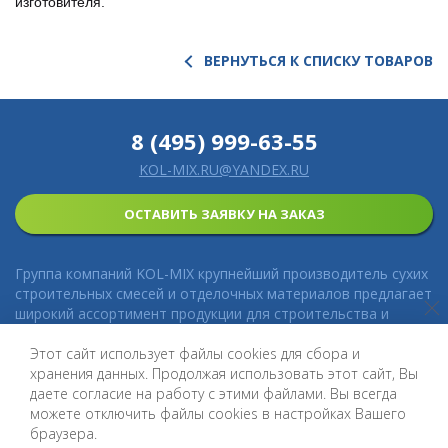
изготовителя.
ВЕРНУТЬСЯ К СПИСКУ ТОВАРОВ
8 (495) 999-63-55
KOL-MIX.RU@YANDEX.RU
ОСТАВИТЬ ЗАЯВКУ НА ЗАКАЗ
Группа компаний KOL-MIX крупнейший производитель сухих
строительных смесей и отделочных материалов предлагает
широкий ассортимент продукции для строительства и
ремонта с доставкой. Выгодные цены, профессиональные
консультации, техническая поддержка, гарантия на все
Этот сайт использует файлы cookies для сбора и
категории товаров.
хранения данных. Продолжая использовать этот сайт, Вы
даете согласие на работу с этими файлами. Вы всегда
© 2016-2026 KOL&MIX Copyright. All rights reserved.
можете отключить файлы cookies в настройках Вашего
Политика конфиденциальности
браузера.